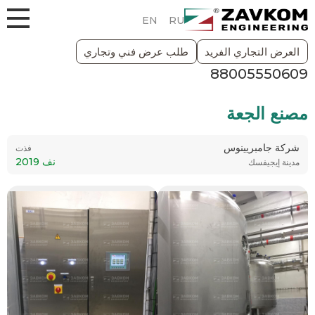
EN
RU
العرض التجاري الفريد
طلب عرض فني وتجاري
88005550609
للعملاء
قائمة المراجع
قائمة مرجعية للتكنولوجيا الحيوية
2019
مصنع الجعة
شركة جامبريينوس
فذت
نف 2019
مدينة إيجيفسك